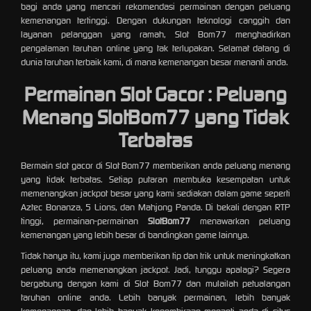
bagi anda yang mencari rekomendasi permainan dengan peluang
kemenangan tertinggi. Dengan dukungan teknologi canggih dan
layanan pelanggan yang ramah, Slot Bom77 menghadirkan
pengalaman taruhan online yang tak terlupakan. Selamat datang di
dunia taruhan terbaik kami, di mana kemenangan besar menanti anda.
Permainan Slot Gacor : Peluang
Menang SlotBom77 yang Tidak
Terbatas
Bermain slot gacor di Slot Bom77 memberikan anda peluang menang
yang tidak terbatas. Setiap putaran membuka kesempatan untuk
memenangkan jackpot besar yang kami sediakan dalam game seperti
Aztec Bonanza, 5 Lions, dan Mahjong Panda. Di bekali dengan RTP
tinggi, permainan-permainan
SlotBom77
menawarkan peluang
kemenangan yang lebih besar di bandingkan game lainnya.
Tidak hanya itu, kami juga memberikan tip dan trik untuk meningkatkan
peluang anda memenangkan jackpot. Jadi, tunggu apalagi? Segera
bergabung dengan kami di Slot Bom77 dan mulailah petualangan
taruhan online anda. Lebih banyak permainan, lebih banyak