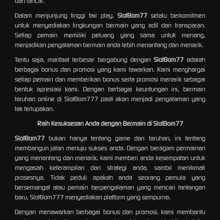
dan lancar.
Dalam menjunjung tinggi fair play,
SlotBom77
selalu berkomitmen
untuk menyediakan lingkungan bermain yang adil dan transparan.
Setiap pemain memiliki peluang yang sama untuk menang,
menjadikan pengalaman bermain anda lebih menantang dan menarik.
Tentu saja, manfaat terbesar bergabung dengan
SlotBom77
adalah
berbagai bonus dan promosi yang kami tawarkan. Kami menghargai
setiap pemain dan memberikan bonus serta promosi menarik sebagai
bentuk apresiasi kami. Dengan berbagai keuntungan ini, bermain
taruhan online di SlotBom777 pasti akan menjadi pengalaman yang
tak terlupakan.
Raih Kesuksesan Anda dengan Bermain di SlotBom77
SlotBom77
bukan hanya tentang game dan taruhan, ini tentang
membangun jalan menuju sukses anda. Dengan beragam permainan
yang menantang dan menarik, kami memberi anda kesempatan untuk
mengasah keterampilan dan strategi anda, sambil menikmati
prosesnya. Tidak peduli apakah anda seorang pemula yang
bersemangat atau pemain berpengalaman yang mencari tantangan
baru, SlotBom777 menyediakan platform yang sempurna.
Dengan menawarkan berbagai bonus dan promosi, kami membantu