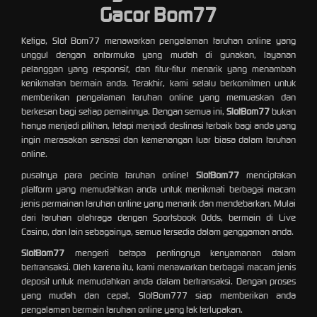
Gacor Bom77
Ketiga, Slot Bom77 menawarkan pengalaman taruhan online yang
unggul dengan antarmuka yang mudah di gunakan, layanan
pelanggan yang responsif, dan fitur-fitur menarik yang menambah
kenikmatan bermain anda. Terakhir, kami selalu berkomitmen untuk
memberikan pengalaman taruhan online yang memuaskan dan
berkesan bagi setiap pemainnya. Dengan semua ini,
SlotBom77
bukan
hanya menjadi pilihan, tetapi menjadi destinasi terbaik bagi anda yang
ingin merasakan sensasi dan kemenangan luar biasa dalam taruhan
online.
pusatnya para pecinta taruhan online!
SlotBom77
menciptakan
platform yang memudahkan anda untuk menikmati berbagai macam
jenis permainan taruhan online yang menarik dan mendebarkan. Mulai
dari taruhan olahraga dengan Sportsbook Odds, bermain di Live
Casino, dan lain sebagainya, semua tersedia dalam genggaman anda.
SlotBom77
mengerti betapa pentingnya kenyamanan dalam
bertransaksi. Oleh karena itu, kami menawarkan berbagai macam jenis
deposit untuk memudahkan anda dalam bertransaksi. Dengan proses
yang mudah dan cepat, SlotBom777 siap memberikan anda
pengalaman bermain taruhan online yang tak terlupakan.