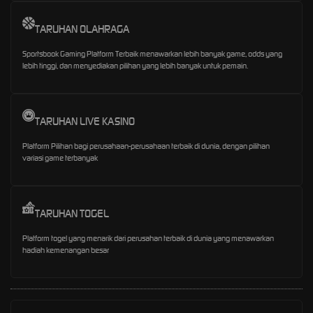
TARUHAN OLAHRAGA
Sportsbook Gaming Platform Terbaik menawarkan lebih banyak game, odds yang
lebih tinggi, dan menyediakan pilihan yang lebih banyak untuk pemain.
TARUHAN LIVE KASINO
Platform Pilihan bagi perusahaan-perusahaan terbaik di dunia, dengan pilihan
variasi game terbanyak
TARUHAN TOGEL
Platform togel yang menarik dari perusahan terbaik di dunia yang menawarkan
hadiah kemenangan besar