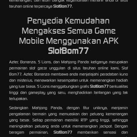
kemenangan, dan lebih banyak kegembiraan menanti anda di situs
taruhan online terpercaya
SlotBom77
.
Penyedia Kemudahan
Mengakses Semua Game
Mobile Menggunakan APK
SlotBom77
Aztec Bonanza, 5 Lions, dan Mahjong Panda: ketiganya merupakan
permainan slot gacor unggulan di situs taruhan online kami, Slot
Bom77. Aztec Bonanza membawa anda menjelajahi peradaban kuno
dan misterius, menawarkan kesempatan untuk memenangkan hadiah
yang luar biasa. 5 Lions menggabungkan grafis
SlotBom77
berkualitas
tinggi dan gameplay yang seru, menghadirkan tantangan yang tak
terlupakan.
Sedangkan Mahjong Panda, dengan fitur uniknya, menjamin
pengalaman bermain yang memuaskan dan peluang kemenangan
yang besar. Setiap permainan memiliki RTP yang tinggi, sehingga
meningkatkan peluang anda untuk memenangkan jackpot. Dengan
beragam permainan,
SlotBom77
memberikan sensasi dan